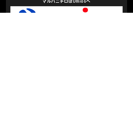
豊かなモビリティライフをお届けします
神奈川トヨタ自動車株式会社
私たちを支えて下さるパートナーのみなさま
お問い合わせ
/
プライバシーポリシー
© S.C.SAGAMIHARA