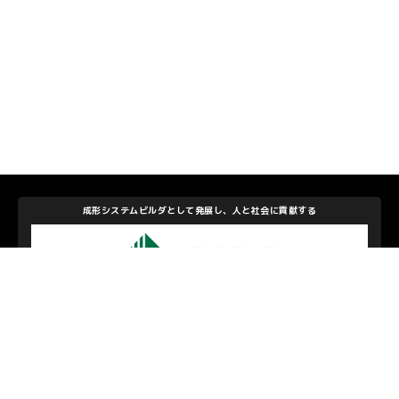
成形システムビルダとして発展し、人と社会に貢献する
アイダエンジニアリング株式会社
私たちを支えて下さるパートナーのみなさま