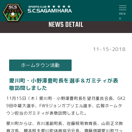
MEN
U
NEWS DETAIL
11-15-2018
ホームタウン活動
愛川町・小野澤豊町長を選手＆ガミティが表
敬訪問しました
11月15日（木）愛川町・小野澤豊町長を望月重良会長、GK2
9田中雄大選手、FW9ジョンガブリエル選手、広報ホームタ
ウン担当のガミティが表敬訪問しました。
愛川町からは、吉川進副町長、佐藤照明教育長、山田正文教
育次長、榎本照夫愛川町体育協会会長、齋藤増雄愛川町サッ