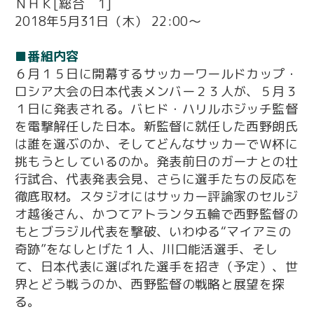
ＮＨＫ[総合 1]
2018年5月31日（木） 22:00～
■番組内容
６月１５日に開幕するサッカーワールドカップ・
ロシア大会の日本代表メンバー２３人が、５月３
１日に発表される。バヒド・ハリルホジッチ監督
を電撃解任した日本。新監督に就任した西野朗氏
は誰を選ぶのか、そしてどんなサッカーでＷ杯に
挑もうとしているのか。発表前日のガーナとの壮
行試合、代表発表会見、さらに選手たちの反応を
徹底取材。スタジオにはサッカー評論家のセルジ
オ越後さん、かつてアトランタ五輪で西野監督の
もとブラジル代表を撃破、いわゆる“マイアミの
奇跡”をなしとげた１人、川口能活選手、そし
て、日本代表に選ばれた選手を招き（予定）、世
界とどう戦うのか、西野監督の戦略と展望を探
る。