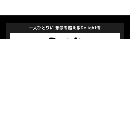
一人ひとりに 想像を超えるDelightを
株式会社ディー・エヌ・エー
私たちを支えて下さるパートナーのみなさま
お問い合わせ
/
プライバシーポリシー
© S.C.SAGAMIHARA