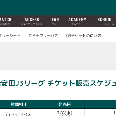
MATCH
ACCESS
FAN
ACADEMY
SCHOOL
試合日程
スタジアム アクセス
ファン
アカデミー
サッカースクール
ミリーシート
こどもフリーパス
QRチケットの使い方
明治安田J3リーグ チケット販売スケジ
対戦相手
発売日
7/8(水)
ロアッソ熊本