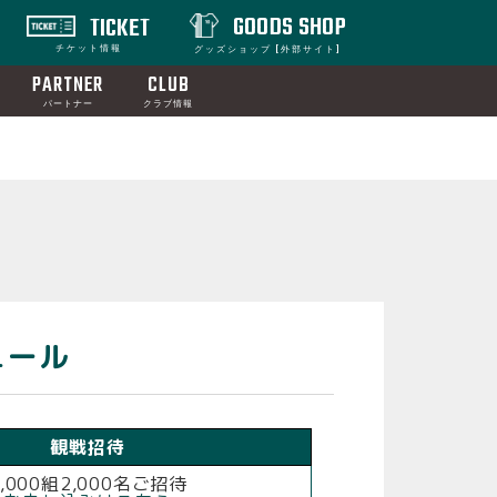
GOODS SHOP
TICKET
チケット情報
グッズショップ [外部サイト]
PARTNER
CLUB
パートナー
クラブ情報
ュール
観戦招待
1,000組2,000名ご招待