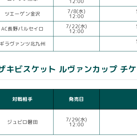
12:00
7/8(水)
ツエーゲン金沢
12:00
7/22(水)
AC長野パルセイロ
12:00
ギラヴァンツ北九州
 ヤマザキビスケット ルヴァンカップ 
対戦相手
発売日
7/29(水)
ジュビロ磐田
12:00