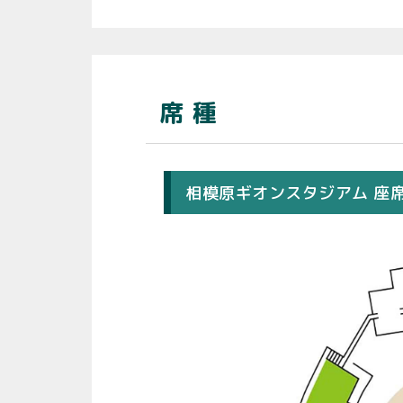
席 種
相模原ギオンスタジアム 座