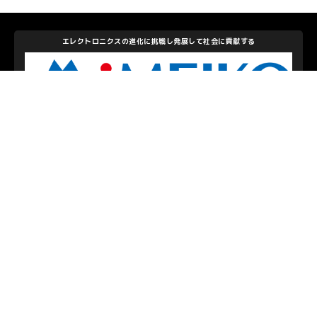
エレクトロニクスの進化に挑戦し発展して社会に貢献する
株式会社メイコー
私たちを支えて下さるパートナーのみなさま
お問い合わせ
/
プライバシーポリシー
© S.C.SAGAMIHARA