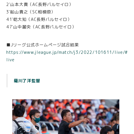
2'山本大貴（AC長野パルセイロ）
3'船山貴之（SC相模原）
41'乾大知（AC長野パルセイロ）
47'山中麗央（AC長野パルセイロ）
■Jリーグ公式ホームページ試合結果
https://www.jleague.jp/match/j3/2022/101611/live/#
live
薩川了洋監督