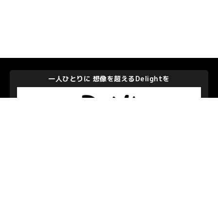
一人ひとりに 想像を超えるDelightを
株式会社ディー・エヌ・エー
私たちを支えて下さるパートナーのみなさま
お問い合わせ
/
プライバシーポリシー