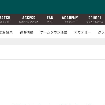
MATCH
ACCESS
FAN
ACADEMY
SCHOOL
試合日程
スタジアム アクセス
ファン
アカデミー
サッカースクール
試合結果
練習情報
ホームタウン活動
アカデミー
グッ