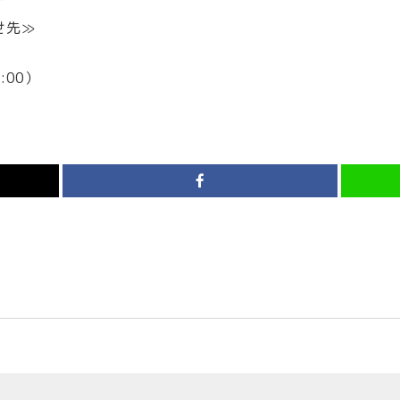
せ先≫
8:00）