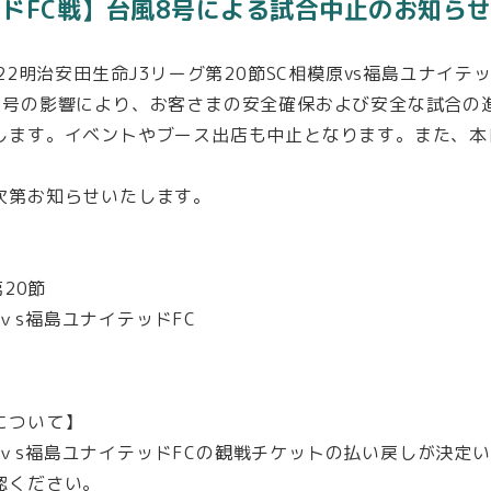
ッドFC戦】台風8号による試合中止のお知ら
22明治安田生命J3リーグ第20節SC相模原vs福島ユナイテッ
8号の影響により、お客さまの安全確保および安全な試合の
します。イベントやブース出店も中止となります。また、本
次第お知らせいたします。
20節
模原ｖs福島ユナイテッドFC
について】
相模原ｖs福島ユナイテッドFCの観戦チケットの払い戻しが決定
認ください。